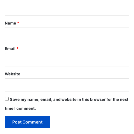
n
t
*
Name
*
Email
*
Website
Save my name, email, and website in this browser for the next
time I comment.