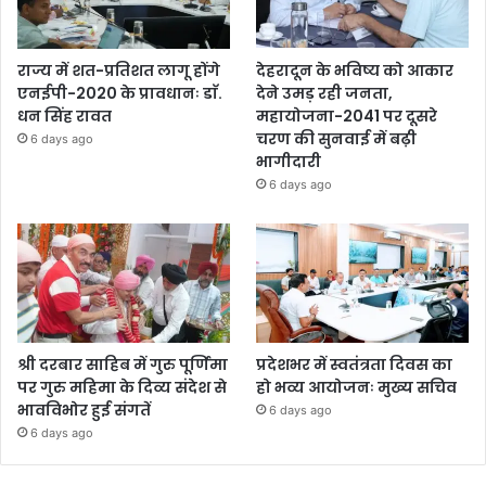
राज्य में शत-प्रतिशत लागू होंगे
देहरादून के भविष्य को आकार
एनईपी-2020 के प्रावधानः डाॅ.
देने उमड़ रही जनता,
धन सिंह रावत
महायोजना-2041 पर दूसरे
चरण की सुनवाई में बढ़ी
6 days ago
भागीदारी
6 days ago
श्री दरबार साहिब में गुरु पूर्णिमा
प्रदेशभर में स्वतंत्रता दिवस का
पर गुरु महिमा के दिव्य संदेश से
हो भव्य आयोजनः मुख्य सचिव
भावविभोर हुई संगतें
6 days ago
6 days ago