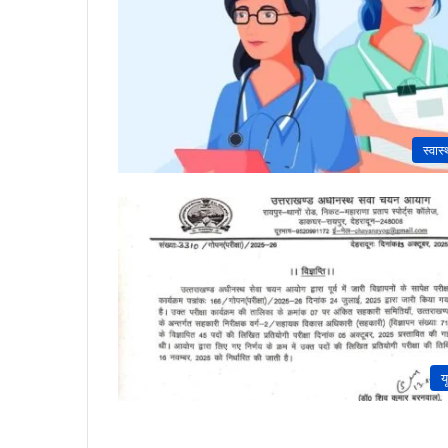
स्वास्
य