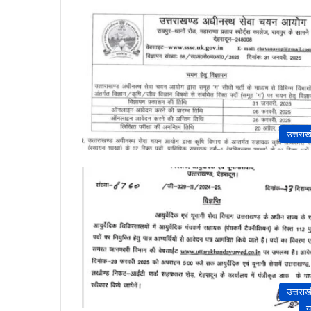
उत्तराख
उत्तराख
य