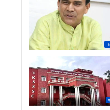
शिक
य