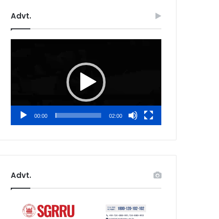
Advt.
Video
Player
00:00
02:00
Advt.