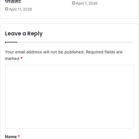
प्लेसमेंट
April 7, 2026
April 11, 2026
Leave a Reply
Your email address will not be published.
Required fields are
marked
*
C
o
m
m
e
n
t
*
Name
*