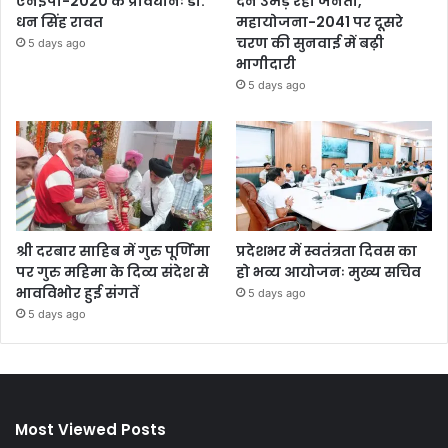
एनईपी-2020 के प्रावधानः डाॅ.
देने उमड़ रही जनता,
धन सिंह रावत
महायोजना-2041 पर दूसरे
चरण की सुनवाई में बढ़ी
5 days ago
भागीदारी
5 days ago
श्री दरबार साहिब में गुरु पूर्णिमा
प्रदेशभर में स्वतंत्रता दिवस का
पर गुरु महिमा के दिव्य संदेश से
हो भव्य आयोजनः मुख्य सचिव
भावविभोर हुई संगतें
5 days ago
5 days ago
Most Viewed Posts