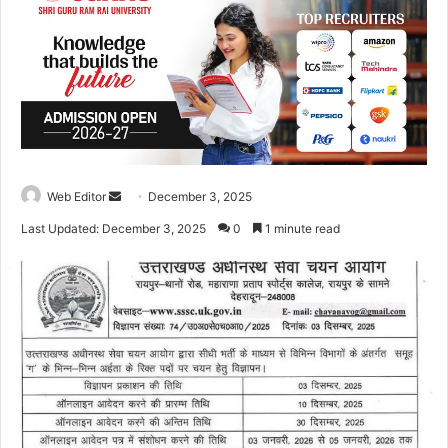
Web Editor
S
December 3, 2025
e
Last Updated: December 3, 2025
0
1 minute read
n
d
a
n
e
m
a
i
l