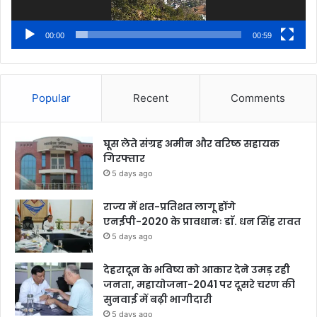
00:00
00:59
Popular
Recent
Comments
घूस लेते संग्रह अमीन और वरिष्ठ सहायक
गिरफ्तार
5 days ago
राज्य में शत-प्रतिशत लागू होंगे
एनईपी-2020 के प्रावधानः डाॅ. धन सिंह रावत
5 days ago
देहरादून के भविष्य को आकार देने उमड़ रही
जनता, महायोजना-2041 पर दूसरे चरण की
सुनवाई में बढ़ी भागीदारी
5 days ago