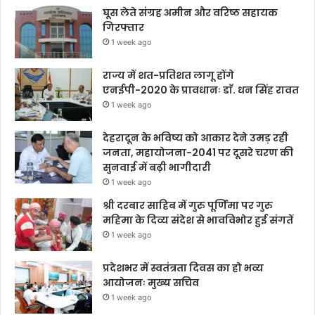
घूस लेते संग्रह अमीन और वरिष्ठ सहायक
गिरफ्तार
1 week ago
राज्य में शत-प्रतिशत लागू होंगे
एनईपी-2020 के प्रावधानः डाॅ. धन सिंह रावत
1 week ago
देहरादून के भविष्य को आकार देने उमड़ रही
जनता, महायोजना-2041 पर दूसरे चरण की
सुनवाई में बढ़ी भागीदारी
1 week ago
श्री दरबार साहिब में गुरु पूर्णिमा पर गुरु
महिमा के दिव्य संदेश से भावविभोर हुई संगतें
1 week ago
प्रदेशभर में स्वतंत्रता दिवस का हो भव्य
आयोजनः मुख्य सचिव
1 week ago