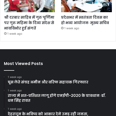
श्री दरबार साहिब में गुरु पूर्णिमा
प्रदेशभर में स्वतंत्रता दिवस का
पर गुरु महिमा के दिव्य संदेश से
हो भव्य आयोजनः मुख्य सचिव
भावविभोर हुई संगतें
1 week ago
1 week ago
Most Viewed Posts
1 week ago
घूस लेते संग्रह अमीन और वरिष्ठ सहायक गिरफ्तार
1 week ago
राज्य में शत-प्रतिशत लागू होंगे एनईपी-2020 के प्रावधानः डाॅ.
धन सिंह रावत
1 week ago
देहरादून के भविष्य को आकार देने उमड़ रही जनता,