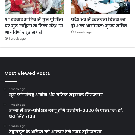
श्री दरबार साहिब में गुरु पूर्णिमा
प्रदेशभर में स्वतंत्रता दिवस का
पर गुरु महिमा के दिव्य संदेश से
हो भव्य आयोजनः मुख्य सचिव
भावविभोर हुई संगतें
1 week ago
1 week ago
Most Viewed Posts
1 week ago
घूस लेते संग्रह अमीन और वरिष्ठ सहायक गिरफ्तार
1 week ago
राज्य में शत-प्रतिशत लागू होंगे एनईपी-2020 के प्रावधानः डाॅ.
धन सिंह रावत
1 week ago
देहरादून के भविष्य को आकार देने उमड़ रही जनता,