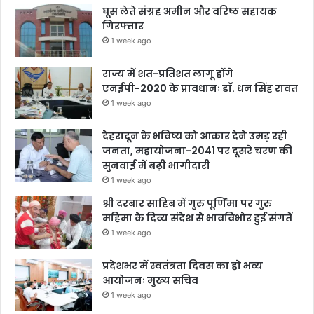
घूस लेते संग्रह अमीन और वरिष्ठ सहायक
गिरफ्तार
1 week ago
राज्य में शत-प्रतिशत लागू होंगे
एनईपी-2020 के प्रावधानः डाॅ. धन सिंह रावत
1 week ago
देहरादून के भविष्य को आकार देने उमड़ रही
जनता, महायोजना-2041 पर दूसरे चरण की
सुनवाई में बढ़ी भागीदारी
1 week ago
श्री दरबार साहिब में गुरु पूर्णिमा पर गुरु
महिमा के दिव्य संदेश से भावविभोर हुई संगतें
1 week ago
प्रदेशभर में स्वतंत्रता दिवस का हो भव्य
आयोजनः मुख्य सचिव
1 week ago