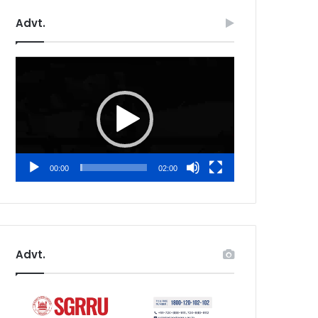
Advt.
Video
Player
00:00
02:00
Advt.