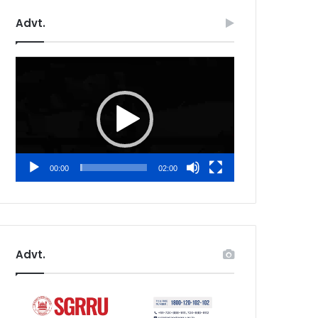
Advt.
Video
Player
00:00
02:00
Advt.