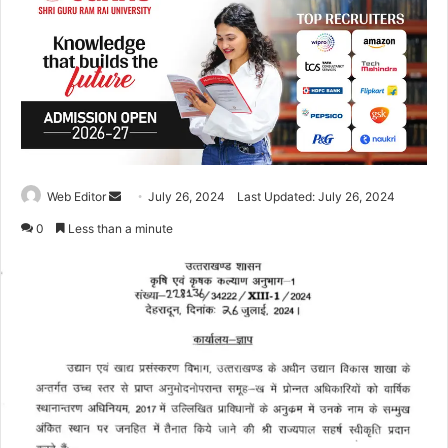
Web Editor
S
July 26, 2024
Last Updated: July 26, 2024
e
0
Less than a minute
n
d
a
n
e
m
a
i
l