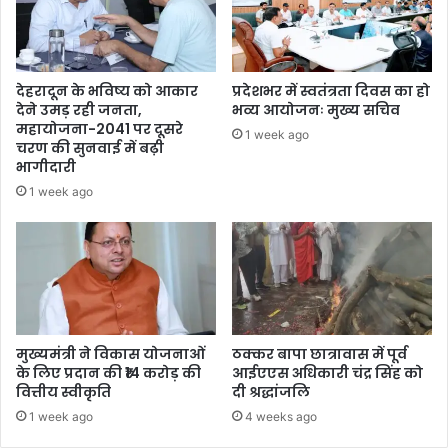
देहरादून के भविष्य को आकार
प्रदेशभर में स्वतंत्रता दिवस का हो
देने उमड़ रही जनता,
भव्य आयोजनः मुख्य सचिव
महायोजना-2041 पर दूसरे
1 week ago
चरण की सुनवाई में बढ़ी
भागीदारी
1 week ago
मुख्यमंत्री ने विकास योजनाओं
ठक्कर बापा छात्रावास में पूर्व
के लिए प्रदान की ₹14 करोड़ की
आईएएस अधिकारी चंद्र सिंह को
वित्तीय स्वीकृति
दी श्रद्धांजलि
1 week ago
4 weeks ago