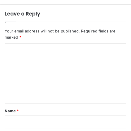
Leave a Reply
Your email address will not be published.
Required fields are
marked
*
C
o
m
m
e
n
t
*
Name
*