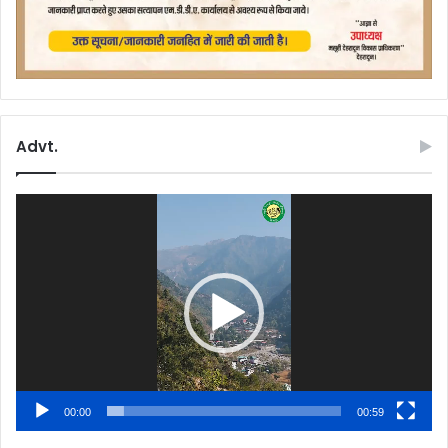
Advt.
Video
Player
00:00
00:59