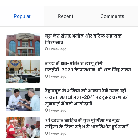
Popular
Recent
Comments
घूस लेते संग्रह अमीन और वरिष्ठ सहायक
गिरफ्तार
1 week ago
राज्य में शत-प्रतिशत लागू होंगे
एनईपी-2020 के प्रावधानः डाॅ. धन सिंह रावत
1 week ago
देहरादून के भविष्य को आकार देने उमड़ रही
जनता, महायोजना-2041 पर दूसरे चरण की
सुनवाई में बढ़ी भागीदारी
1 week ago
श्री दरबार साहिब में गुरु पूर्णिमा पर गुरु
महिमा के दिव्य संदेश से भावविभोर हुई संगतें
1 week ago