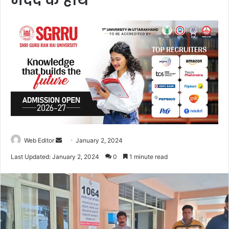
मदद के हाथ
Web Editor
S
January 2, 2024
e
Last Updated: January 2, 2024
0
1 minute read
n
d
a
n
e
m