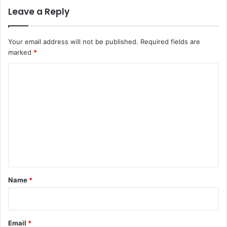
Leave a Reply
Your email address will not be published.
Required fields are
marked
*
C
o
m
m
e
n
t
*
Name
*
Email
*