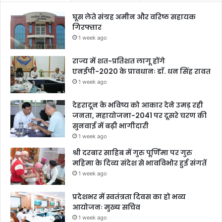
घूस लेते संग्रह अमीन और वरिष्ठ सहायक
गिरफ्तार
1 week ago
राज्य में शत-प्रतिशत लागू होंगे
एनईपी-2020 के प्रावधानः डाॅ. धन सिंह रावत
1 week ago
देहरादून के भविष्य को आकार देने उमड़ रही
जनता, महायोजना-2041 पर दूसरे चरण की
सुनवाई में बढ़ी भागीदारी
1 week ago
श्री दरबार साहिब में गुरु पूर्णिमा पर गुरु
महिमा के दिव्य संदेश से भावविभोर हुई संगतें
1 week ago
प्रदेशभर में स्वतंत्रता दिवस का हो भव्य
आयोजनः मुख्य सचिव
1 week ago