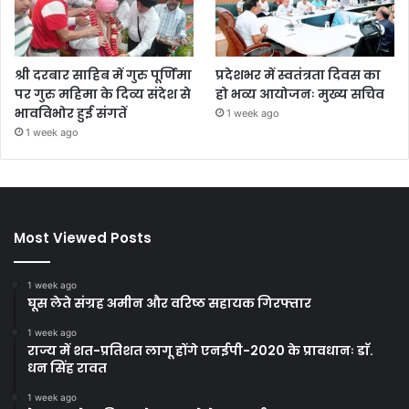
श्री दरबार साहिब में गुरु पूर्णिमा
प्रदेशभर में स्वतंत्रता दिवस का
पर गुरु महिमा के दिव्य संदेश से
हो भव्य आयोजनः मुख्य सचिव
भावविभोर हुई संगतें
1 week ago
1 week ago
Most Viewed Posts
1 week ago
घूस लेते संग्रह अमीन और वरिष्ठ सहायक गिरफ्तार
1 week ago
राज्य में शत-प्रतिशत लागू होंगे एनईपी-2020 के प्रावधानः डाॅ.
धन सिंह रावत
1 week ago