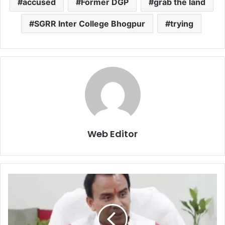
accused
Former DGP
grab the land
SGRR Inter College Bhogpur
trying
Web Editor