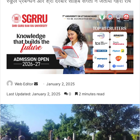
स्कूल प्रबन्धन और श्री दरबार साहिब संगतों ने जताया गहरा रोष
Web Editor
S
January 2, 2025
e
Last Updated: January 2, 2025
0
2 minutes read
n
d
a
n
e
m