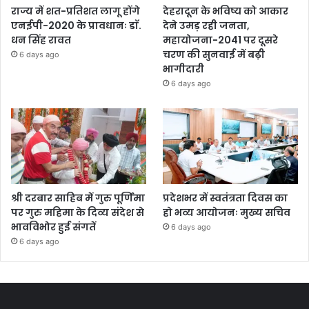
राज्य में शत-प्रतिशत लागू होंगे
देहरादून के भविष्य को आकार
एनईपी-2020 के प्रावधानः डाॅ.
देने उमड़ रही जनता,
धन सिंह रावत
महायोजना-2041 पर दूसरे
चरण की सुनवाई में बढ़ी
6 days ago
भागीदारी
6 days ago
श्री दरबार साहिब में गुरु पूर्णिमा
प्रदेशभर में स्वतंत्रता दिवस का
पर गुरु महिमा के दिव्य संदेश से
हो भव्य आयोजनः मुख्य सचिव
भावविभोर हुई संगतें
6 days ago
6 days ago