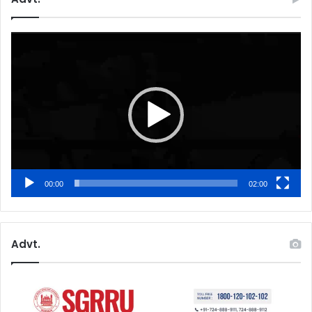
Video
Player
00:00
02:00
Advt.