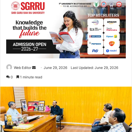
Web Editor
S
June 29, 2026
Last Updated: June 29, 2026
e
0
1 minute read
n
d
a
n
e
m
a
i