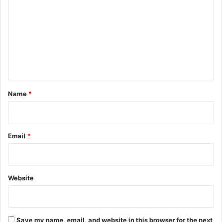
o
m
m
e
n
t
*
Name
*
Email
*
Website
Save my name, email, and website in this browser for the next