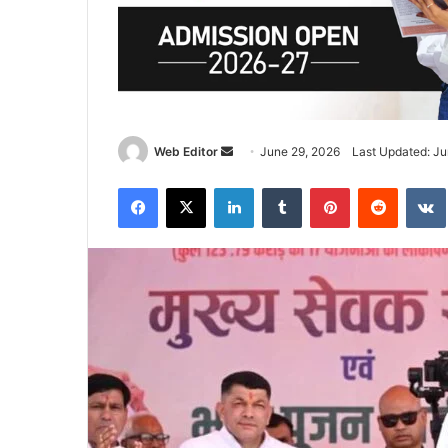
Web Editor
S
June 29, 2026
Last Updated: Ju
e
Facebook
X
LinkedIn
Tumblr
Pinterest
Reddit
VK
n
d
a
n
e
m
a
i
l