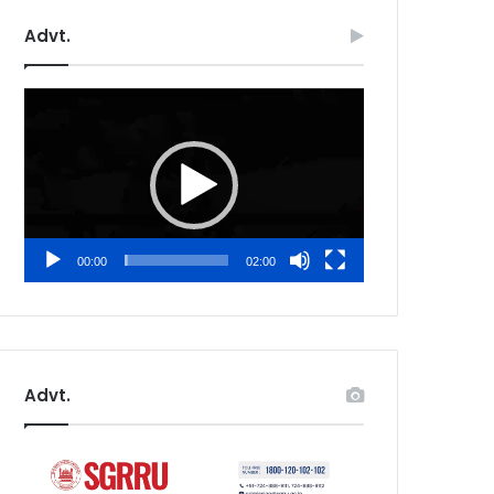
Advt.
Video
Player
00:00
02:00
Advt.