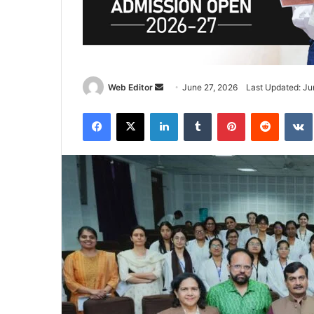
Web Editor
S
June 27, 2026
Last Updated: Ju
e
Facebook
X
LinkedIn
Tumblr
Pinterest
Reddit
VK
n
d
a
n
e
m
a
i
l