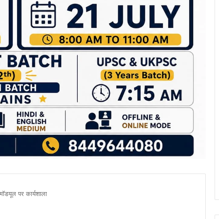
ाॅडयूल पर कार्यशाला