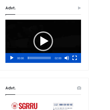
Advt.
Video
Player
00:00
02:00
Advt.