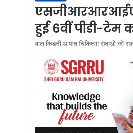
एसजीआरआरआईएम
हुई 6वीं पीडी-टेम 
बाल किडनी आपात चिकित्सा सेवाओं को सशक्