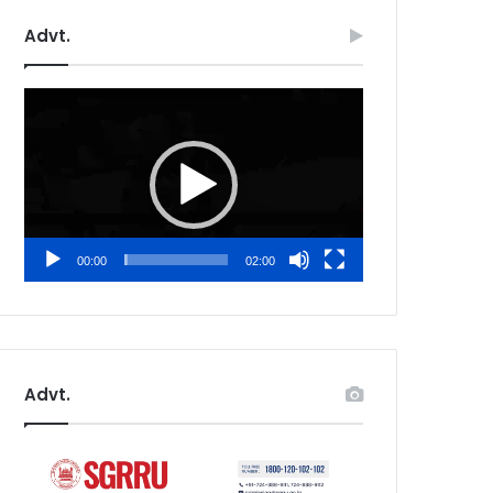
Advt.
Video
Player
00:00
02:00
Advt.