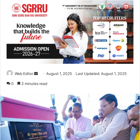
Web Editor
S
August 1, 2025
Last Updated: August 1, 2025
e
0
3 minutes read
n
d
a
n
e
m
a