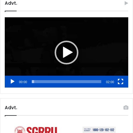
Advt.
Video
Player
00:00
02:00
Advt.