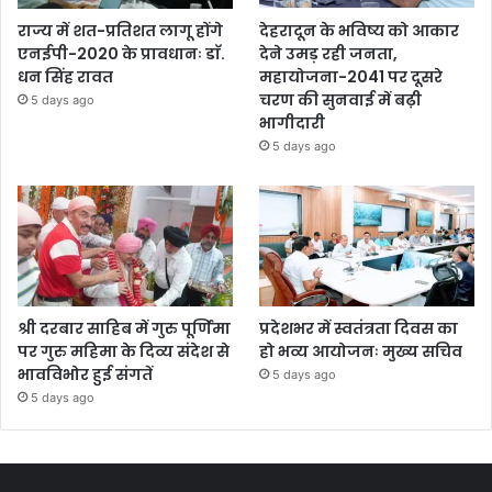
राज्य में शत-प्रतिशत लागू होंगे
देहरादून के भविष्य को आकार
एनईपी-2020 के प्रावधानः डाॅ.
देने उमड़ रही जनता,
धन सिंह रावत
महायोजना-2041 पर दूसरे
चरण की सुनवाई में बढ़ी
5 days ago
भागीदारी
5 days ago
श्री दरबार साहिब में गुरु पूर्णिमा
प्रदेशभर में स्वतंत्रता दिवस का
पर गुरु महिमा के दिव्य संदेश से
हो भव्य आयोजनः मुख्य सचिव
भावविभोर हुई संगतें
5 days ago
5 days ago