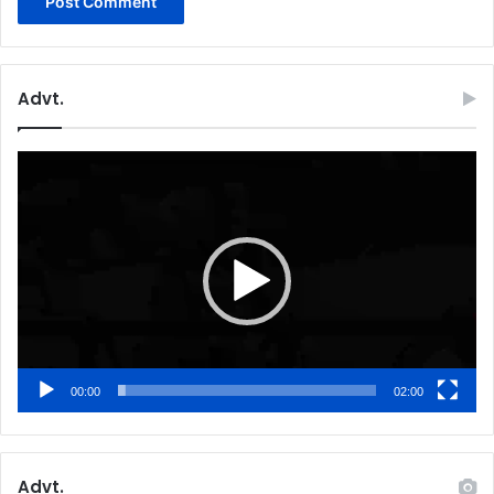
Advt.
Video
Player
00:00
02:00
Advt.