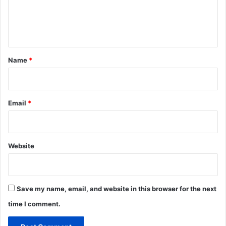
e
n
t
*
Name
*
Email
*
Website
Save my name, email, and website in this browser for the next
time I comment.