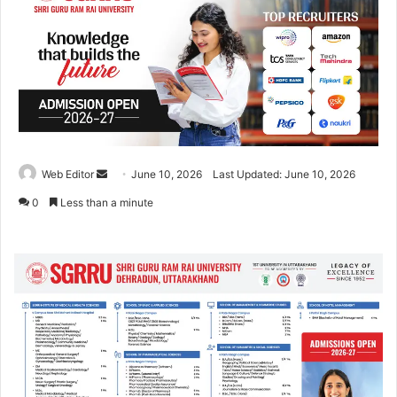
Web Editor
S
June 10, 2026
Last Updated: June 10, 2026
e
0
Less than a minute
n
d
a
n
e
m
a
i
l