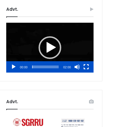
Advt.
Video
Player
00:00
02:00
Advt.