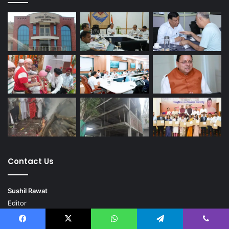
Contact Us
Sushil Rawat
Editor
Phase 02, Yamunotri Enclave
Chandrbni Road, Sewlakalan