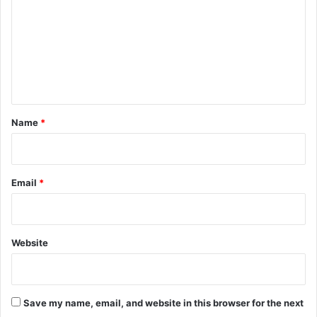
m
m
e
n
t
*
Name
*
Email
*
Website
Save my name, email, and website in this browser for the next