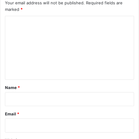
Your email address will not be published.
Required fields are
marked
*
C
o
m
m
e
n
t
*
Name
*
Email
*