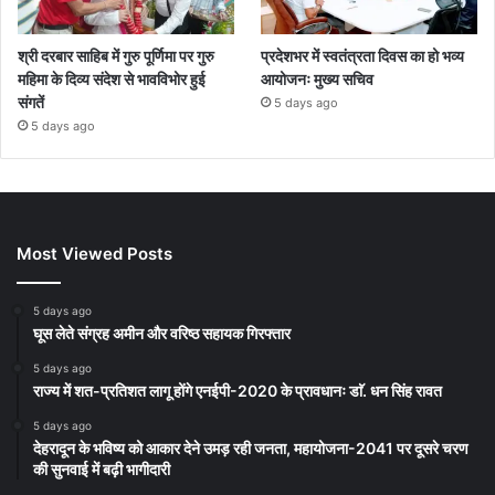
श्री दरबार साहिब में गुरु पूर्णिमा पर गुरु
प्रदेशभर में स्वतंत्रता दिवस का हो भव्य
महिमा के दिव्य संदेश से भावविभोर हुई
आयोजनः मुख्य सचिव
संगतें
5 days ago
5 days ago
Most Viewed Posts
5 days ago
घूस लेते संग्रह अमीन और वरिष्ठ सहायक गिरफ्तार
5 days ago
राज्य में शत-प्रतिशत लागू होंगे एनईपी-2020 के प्रावधानः डाॅ. धन सिंह रावत
5 days ago
देहरादून के भविष्य को आकार देने उमड़ रही जनता, महायोजना-2041 पर दूसरे चरण
की सुनवाई में बढ़ी भागीदारी