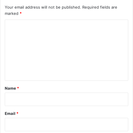
Your email address will not be published.
Required fields are
marked
*
C
o
m
m
e
n
t
*
Name
*
Email
*