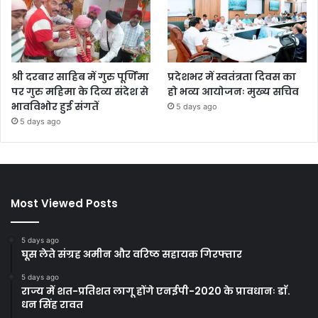
श्री दरबार साहिब में गुरु पूर्णिमा
प्रदेशभर में स्वतंत्रता दिवस का
पर गुरु महिमा के दिव्य संदेश से
हो भव्य आयोजनः मुख्य सचिव
भावविभोर हुई संगतें
5 days ago
5 days ago
Most Viewed Posts
5 days ago
घूस लेते संग्रह अमीन और वरिष्ठ सहायक गिरफ्तार
5 days ago
राज्य में शत-प्रतिशत लागू होंगे एनईपी-2020 के प्रावधानः डाॅ.
धन सिंह रावत