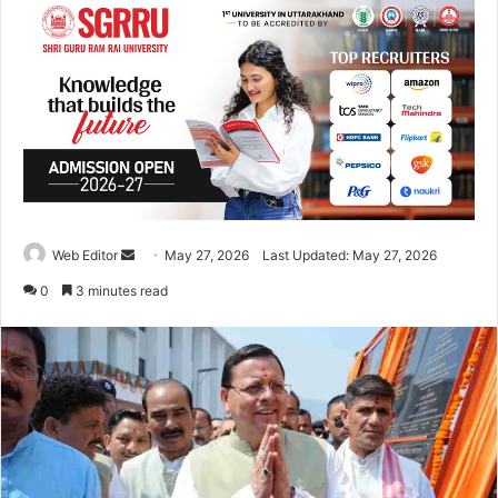
Web Editor
S
May 27, 2026
Last Updated: May 27, 2026
e
0
3 minutes read
n
d
a
n
e
m
a
i