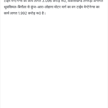
टाईम मेन्टेनेन्स का कार्य लागत 3.096 करोड़ रू0, विकासखण्ड लगमड़ा अन्तर्गत
थुवासिमल-बिनौला से कुंज-आरा-लोहाना मोटर मार्ग का वन टाईम मेन्टेनेन्स का
कार्य लागत 1.992 करोड़ रू0 है।