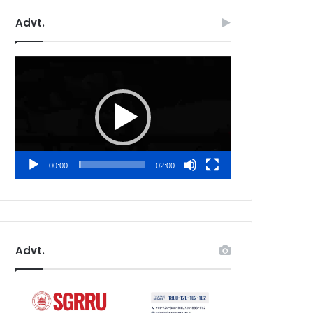
Advt.
Video
Player
00:00
02:00
Advt.