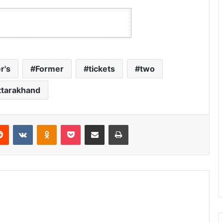
r's
Former
tickets
two
ttarakhand
Reddit
VKontakte
Odnoklassniki
Pocket
Share via Email
Print