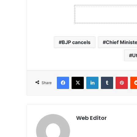
BJP cancels
Chief Ministe
U
Facebook
X
LinkedIn
Tumblr
Pinterest
Share
Web Editor