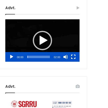
Advt.
Video
Player
00:00
02:00
Advt.