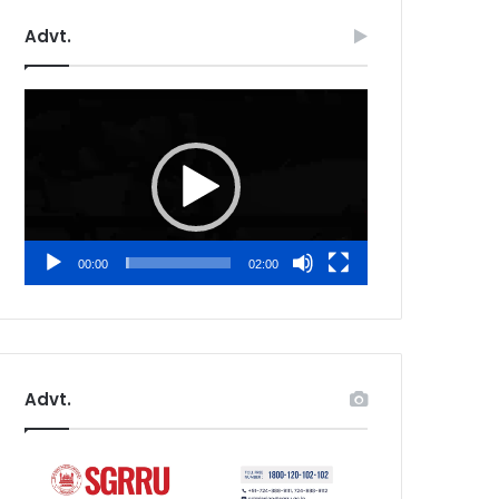
Advt.
Video
Player
00:00
02:00
Advt.