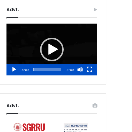
Advt.
Video
Player
00:00
02:00
Advt.