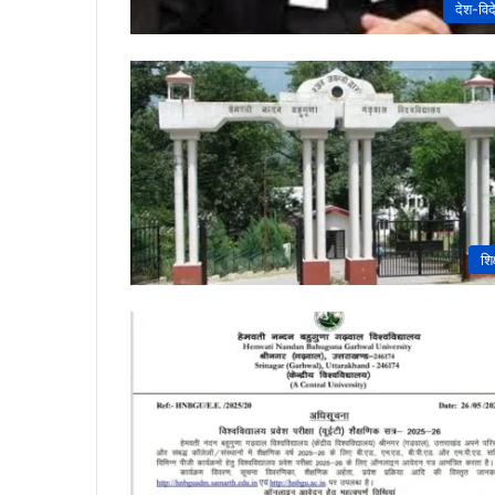
देश-विद
शिक