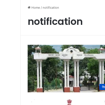
Home
/
notification
notification
शिक