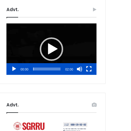
Advt.
Video
Player
00:00
02:00
Advt.