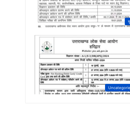
य
Uncategori