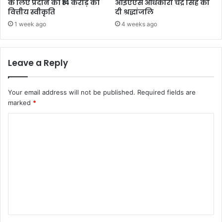
के लिए प्रदान की ₹14 करोड़ की
आईएएस अधिकारी चंद्र सिंह को
वित्तीय स्वीकृति
दी श्रद्धांजलि
1 week ago
4 weeks ago
Leave a Reply
Your email address will not be published.
Required fields are
marked
*
C
o
m
m
e
n
t