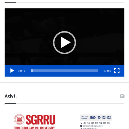
Video
Player
00:00
02:00
Advt.