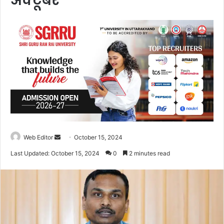
अक्टूबर
Web Editor
S
October 15, 2024
e
Last Updated: October 15, 2024
0
2 minutes read
n
d
a
n
e
m