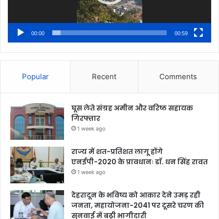
00:00
00:59
Popular
Recent
Comments
घूस लेते संग्रह अमीन और वरिष्ठ सहायक
गिरफ्तार
1 week ago
राज्य में शत-प्रतिशत लागू होंगे
एनईपी-2020 के प्रावधानः डाॅ. धन सिंह रावत
1 week ago
देहरादून के भविष्य को आकार देने उमड़ रही
जनता, महायोजना-2041 पर दूसरे चरण की
सुनवाई में बढ़ी भागीदारी