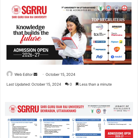
Web Editor
S
October 15, 2024
e
Last Updated: October 15, 2024
0
Less than a minute
n
d
a
n
e
m
a