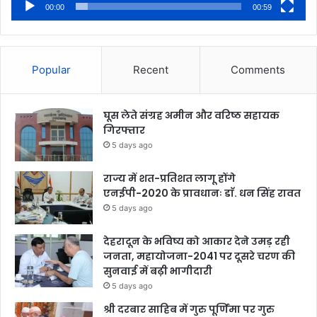
00:00
00:59
Popular
Recent
Comments
घूस लेते संग्रह अमीन और वरिष्ठ सहायक
गिरफ्तार
5 days ago
राज्य में शत-प्रतिशत लागू होंगे
एनईपी-2020 के प्रावधानः डाॅ. धन सिंह रावत
5 days ago
देहरादून के भविष्य को आकार देने उमड़ रही
जनता, महायोजना-2041 पर दूसरे चरण की
सुनवाई में बढ़ी भागीदारी
5 days ago
श्री दरबार साहिब में गुरु पूर्णिमा पर गुरु