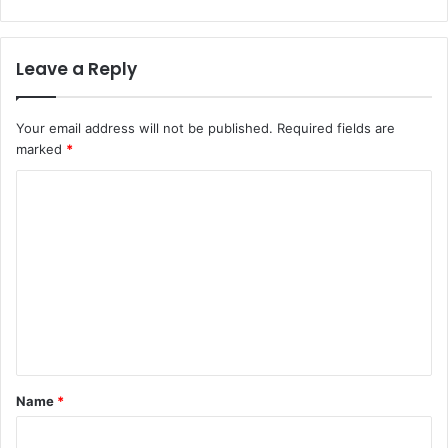
Leave a Reply
Your email address will not be published.
Required fields are
marked
*
C
o
m
m
e
n
t
*
Name
*