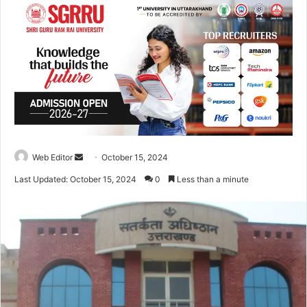
Web Editor
S
October 15, 2024
e
Last Updated: October 15, 2024
0
Less than a minute
n
d
a
n
e
m
a
i