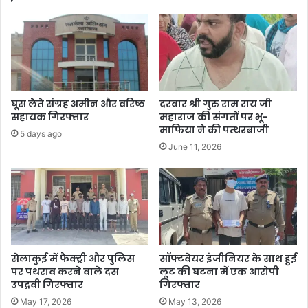
घूस लेते संग्रह अमीन और वरिष्ठ
दरबार श्री गुरु राम राय जी
सहायक गिरफ्तार
महाराज की संगतों पर भू-
माफिया ने की पत्थरबाजी
5 days ago
June 11, 2026
सेलाकुई में फैक्ट्री और पुलिस
सॉफ्टवेयर इंजीनियर के साथ हुई
पर पथराव करने वाले दस
लूट की घटना में एक आरोपी
उपद्रवी गिरफ्तार
गिरफ्तार
May 17, 2026
May 13, 2026