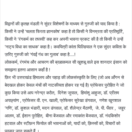
विद्वानों की कृतज्ञ मंडली ने सुंदर विशेषणों के माध्यम से गुरुजी को याद किया है :
किसी ने उन्हें ‘चलता फिरता ज्ञानकोष’ कहा है तो किसी ने विनम्रता की प्रतिमूर्ति’,
किसी ने ‘रंगकर्म का तपस्वी’ कह कर अपनी भावना प्रकट की है तो किसी ने उन्हें
‘नाट्य विधा का साधक’ कहा है। कवयित्री कांता घिल्डियाल ने एक सुंदर कविता के
ज़रिए गुरुजी को ‘गंवईं गंध का गुलाब’ कहा है….!
लोककर्म, रंगमंच और आचरण की ब्रह्मकमल सी खुशबू वाले इस शानदार इंसान को
समझना इतना आसान कहाँ है !
फ़िर भी उत्तराखंड हिमालय और पहाड़ की लोकसंस्कृति के लिए (जो अब आँगन से
बेदखल होकर केवल मंचों की नाटकीयता होकर रह गई है) प्रोफेसर पुरोहित ने जो
कुछ किया उसे आप नरेन्द्र कठैत, दिनेश जुयाल, हिमांशु आहुजा, डॉ. प्रीतम
अपछ्यांण , प्रोफेसर वी. एन. खाली, प्रोफेसर सुरेखा डंगवाल, गणेश खुगशाल
‘गणि’, डॉ. कुशल भंडारी, मदन डंगवाल, डॉ. शैलेन्द्र मैठाणी, जे. पी. पँवार , जहूर
आलम, डॉ. ईशान पुरोहित, बीना बेंजवाल और रमाकांत बेंजवाल, डॉ. नंदकिशोर
हटवाल और स्टीफ़न फियोल की भावनाओं को, यादों को, क़िस्सों को, विचारों को
पढ़कर जान सकते हैं ।