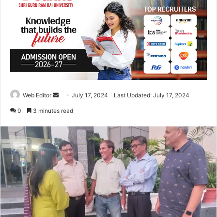
Web Editor
S
July 17, 2024
Last Updated: July 17, 2024
e
0
3 minutes read
n
d
a
n
e
m
a
i
l