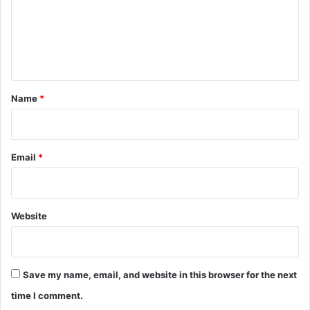
m
e
n
t
*
Name
*
Email
*
Website
Save my name, email, and website in this browser for the next
time I comment.