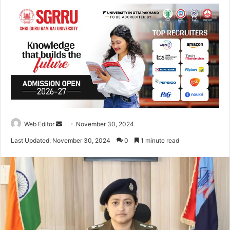
Web Editor
S
November 30, 2024
e
Last Updated: November 30, 2024
0
1 minute read
n
d
a
n
e
m
a