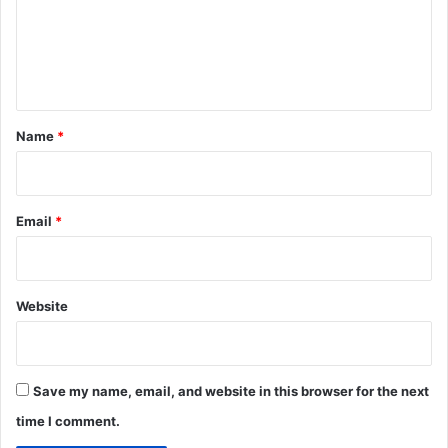
m
e
n
t
*
Name
*
Email
*
Website
Save my name, email, and website in this browser for the next
time I comment.