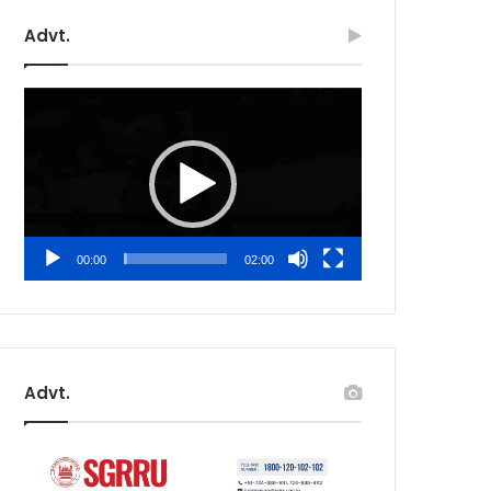
Advt.
Video
Player
00:00
02:00
Advt.