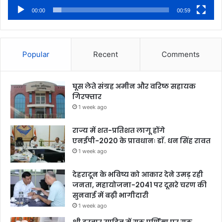
00:00
00:59
Popular
Recent
Comments
घूस लेते संग्रह अमीन और वरिष्ठ सहायक
गिरफ्तार
1 week ago
राज्य में शत-प्रतिशत लागू होंगे
एनईपी-2020 के प्रावधानः डाॅ. धन सिंह रावत
1 week ago
देहरादून के भविष्य को आकार देने उमड़ रही
जनता, महायोजना-2041 पर दूसरे चरण की
सुनवाई में बढ़ी भागीदारी
1 week ago
श्री दरबार साहिब में गुरु पूर्णिमा पर गुरु