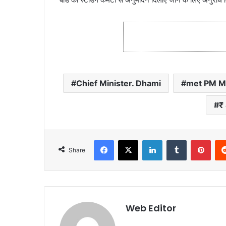
Chief Minister. Dhami
met PM M
₹
Facebook
X
LinkedIn
Tumblr
Pinterest
Share
Web Editor