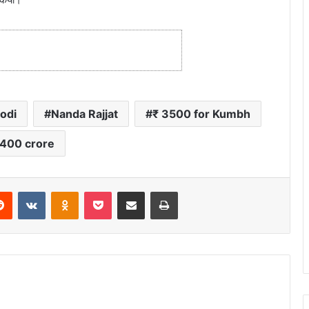
odi
Nanda Rajjat
₹ 3500 for Kumbh
 400 crore
Reddit
VKontakte
Odnoklassniki
Pocket
Share via Email
Print