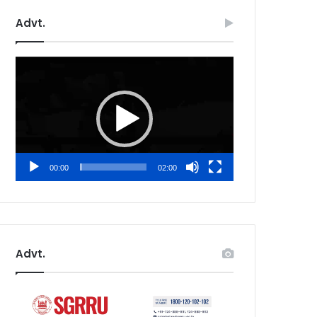
Advt.
Video
Player
00:00
02:00
Advt.