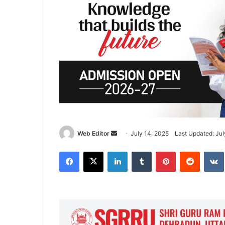
Web Editor
S
July 14, 2025
Last Updated: Jul
e
Facebook
X
LinkedIn
Tumblr
Pinterest
Reddit
VK
n
d
a
n
e
m