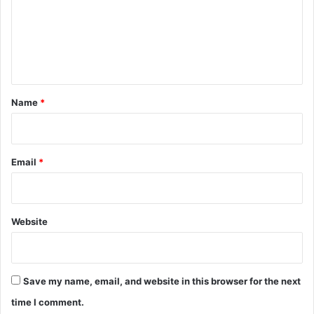
m
e
n
t
*
Name
*
Email
*
Website
Save my name, email, and website in this browser for the next
time I comment.