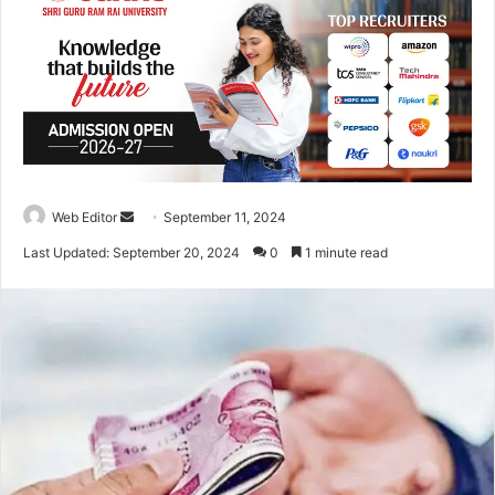
Web Editor
S
September 11, 2024
e
Last Updated: September 20, 2024
0
1 minute read
n
d
a
n
e
m
a
i
l