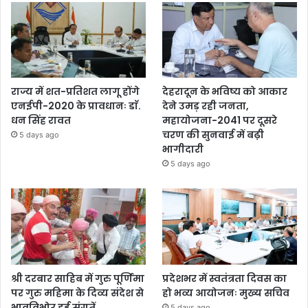
राज्य में शत-प्रतिशत लागू होंगे
देहरादून के भविष्य को आकार
एनईपी-2020 के प्रावधानः डाॅ.
देने उमड़ रही जनता,
धन सिंह रावत
महायोजना-2041 पर दूसरे
चरण की सुनवाई में बढ़ी
5 days ago
भागीदारी
5 days ago
श्री दरबार साहिब में गुरु पूर्णिमा
प्रदेशभर में स्वतंत्रता दिवस का
पर गुरु महिमा के दिव्य संदेश से
हो भव्य आयोजनः मुख्य सचिव
भावविभोर हुई संगतें
5 days ago