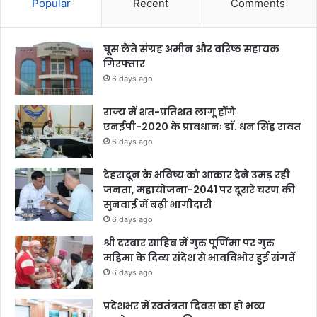
Popular
Recent
Comments
घूस लेते संग्रह अमीन और वरिष्ठ सहायक
गिरफ्तार
6 days ago
राज्य में शत-प्रतिशत लागू होंगे
एनईपी-2020 के प्रावधानः डाॅ. धन सिंह रावत
6 days ago
देहरादून के भविष्य को आकार देने उमड़ रही
जनता, महायोजना-2041 पर दूसरे चरण की
सुनवाई में बढ़ी भागीदारी
6 days ago
श्री दरबार साहिब में गुरु पूर्णिमा पर गुरु
महिमा के दिव्य संदेश से भावविभोर हुई संगतें
6 days ago
प्रदेशभर में स्वतंत्रता दिवस का हो भव्य