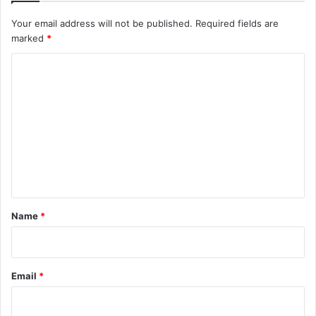
Your email address will not be published.
Required fields are
marked
*
C
o
m
m
e
n
t
*
Name
*
Email
*