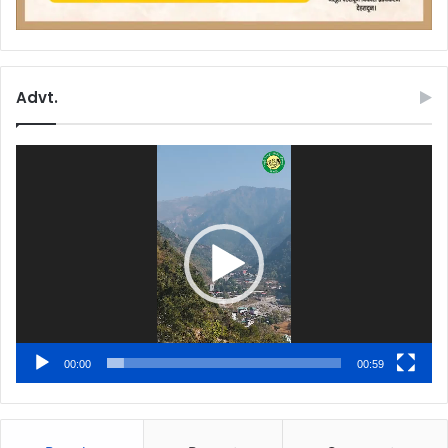
Advt.
Video
Player
00:00
00:59