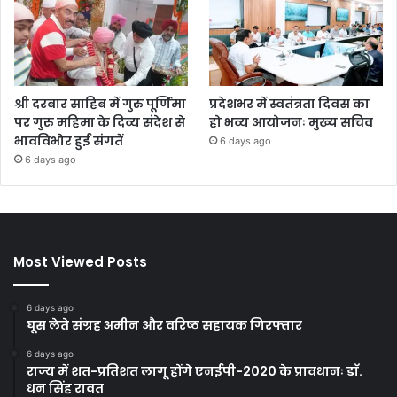
श्री दरबार साहिब में गुरु पूर्णिमा
प्रदेशभर में स्वतंत्रता दिवस का
पर गुरु महिमा के दिव्य संदेश से
हो भव्य आयोजनः मुख्य सचिव
भावविभोर हुई संगतें
6 days ago
6 days ago
Most Viewed Posts
6 days ago
घूस लेते संग्रह अमीन और वरिष्ठ सहायक गिरफ्तार
6 days ago
राज्य में शत-प्रतिशत लागू होंगे एनईपी-2020 के प्रावधानः डाॅ.
धन सिंह रावत