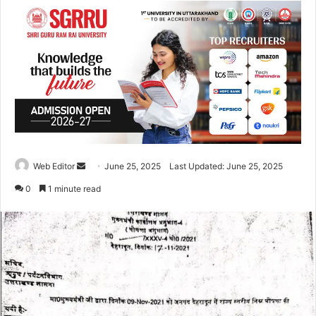
Web Editor
S
June 25, 2025
Last Updated: June 25, 2025
e
0
1 minute read
n
d
a
n
e
m
a