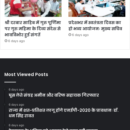
श्री दरबार साहिब में गुरु पूर्णिमा
प्रदेशभर में स्वतंत्रता दिवस का
पर गुरु महिमा के दिव्य संदेश से
हो भव्य आयोजनः मुख्य सचिव
भावविभोर हुई संगतें
6 days ago
6 days ago
Most Viewed Posts
6 days ago
घूस लेते संग्रह अमीन और वरिष्ठ सहायक गिरफ्तार
6 days ago
राज्य में शत-प्रतिशत लागू होंगे एनईपी-2020 के प्रावधानः डाॅ.
धन सिंह रावत
6 days ago