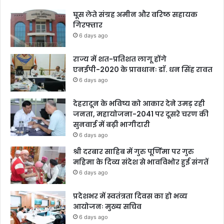
घूस लेते संग्रह अमीन और वरिष्ठ सहायक
गिरफ्तार
6 days ago
राज्य में शत-प्रतिशत लागू होंगे
एनईपी-2020 के प्रावधानः डाॅ. धन सिंह रावत
6 days ago
देहरादून के भविष्य को आकार देने उमड़ रही
जनता, महायोजना-2041 पर दूसरे चरण की
सुनवाई में बढ़ी भागीदारी
6 days ago
श्री दरबार साहिब में गुरु पूर्णिमा पर गुरु
महिमा के दिव्य संदेश से भावविभोर हुई संगतें
6 days ago
प्रदेशभर में स्वतंत्रता दिवस का हो भव्य
आयोजनः मुख्य सचिव
6 days ago