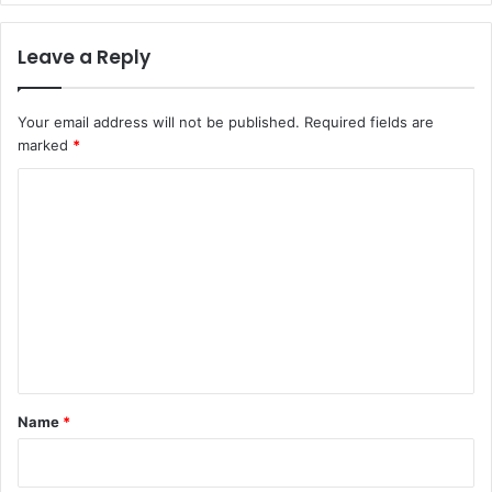
Leave a Reply
Your email address will not be published.
Required fields are
marked
*
C
o
m
m
e
n
t
*
Name
*