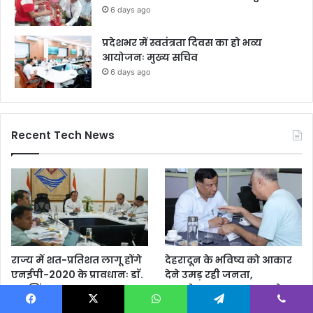
6 days ago
प्रदेशभर में स्वतंत्रता दिवस का हो भव्य
आयोजनः मुख्य सचिव
6 days ago
Recent Tech News
राज्य में शत-प्रतिशत लागू होंगे
देहरादून के भविष्य को आकार
एनईपी-2020 के प्रावधानः डाॅ.
देने उमड़ रही जनता,
धन सिंह रावत
महायोजना-2041 पर दूसरे
चरण की सुनवाई में बढ़ी
6 days ago