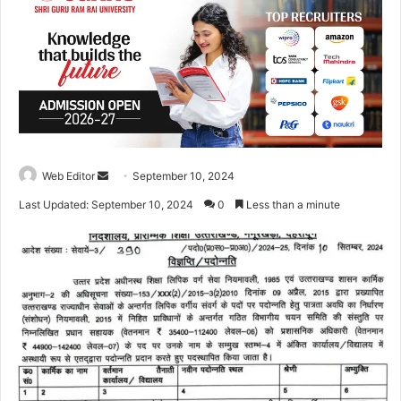
Web Editor
S
September 10, 2024
e
Last Updated: September 10, 2024
0
Less than a minute
n
d
a
n
e
m
a
i
l