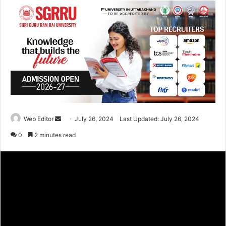
Web Editor
S
July 26, 2024
Last Updated: July 26, 2024
e
0
2 minutes read
n
d
a
n
e
m
a