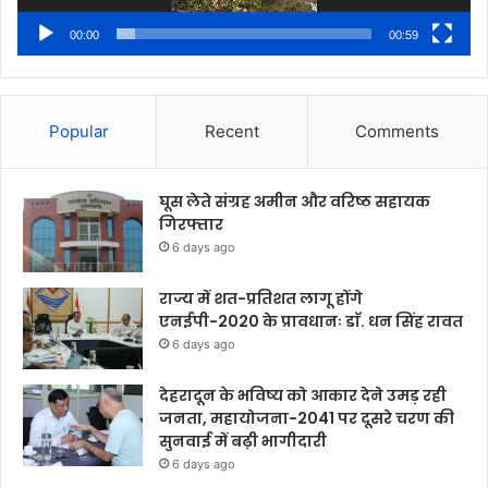
00:00
00:59
Popular
Recent
Comments
घूस लेते संग्रह अमीन और वरिष्ठ सहायक
गिरफ्तार
6 days ago
राज्य में शत-प्रतिशत लागू होंगे
एनईपी-2020 के प्रावधानः डाॅ. धन सिंह रावत
6 days ago
देहरादून के भविष्य को आकार देने उमड़ रही
जनता, महायोजना-2041 पर दूसरे चरण की
सुनवाई में बढ़ी भागीदारी
6 days ago