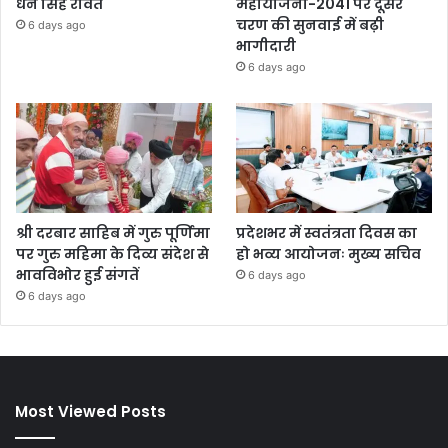
धन सिंह रावत
महायोजना-2041 पर दूसरे
चरण की सुनवाई में बढ़ी
6 days ago
भागीदारी
6 days ago
श्री दरबार साहिब में गुरु पूर्णिमा
प्रदेशभर में स्वतंत्रता दिवस का
पर गुरु महिमा के दिव्य संदेश से
हो भव्य आयोजनः मुख्य सचिव
भावविभोर हुई संगतें
6 days ago
6 days ago
Most Viewed Posts