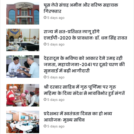
घूस लेते संग्रह अमीन और वरिष्ठ सहायक
गिरफ्तार
5 days ago
राज्य में शत-प्रतिशत लागू होंगे
एनईपी-2020 के प्रावधानः डाॅ. धन सिंह रावत
5 days ago
देहरादून के भविष्य को आकार देने उमड़ रही
जनता, महायोजना-2041 पर दूसरे चरण की
सुनवाई में बढ़ी भागीदारी
5 days ago
श्री दरबार साहिब में गुरु पूर्णिमा पर गुरु
महिमा के दिव्य संदेश से भावविभोर हुई संगतें
5 days ago
प्रदेशभर में स्वतंत्रता दिवस का हो भव्य
आयोजनः मुख्य सचिव
5 days ago