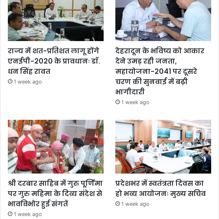
राज्य में शत-प्रतिशत लागू होंगे
देहरादून के भविष्य को आकार
एनईपी-2020 के प्रावधानः डाॅ.
देने उमड़ रही जनता,
धन सिंह रावत
महायोजना-2041 पर दूसरे
चरण की सुनवाई में बढ़ी
1 week ago
भागीदारी
1 week ago
श्री दरबार साहिब में गुरु पूर्णिमा
प्रदेशभर में स्वतंत्रता दिवस का
पर गुरु महिमा के दिव्य संदेश से
हो भव्य आयोजनः मुख्य सचिव
भावविभोर हुई संगतें
1 week ago
1 week ago