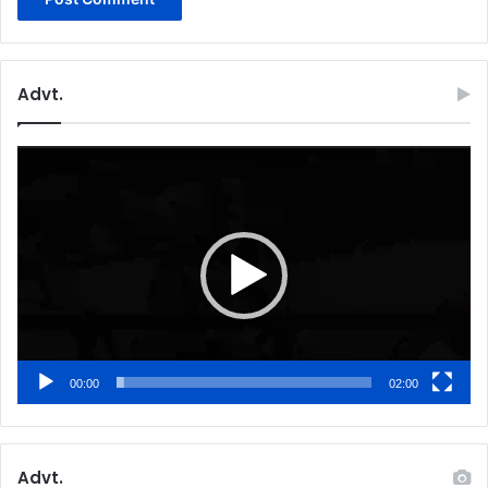
Advt.
Video
Player
00:00
02:00
Advt.