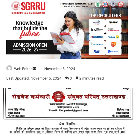
Web Editor
S
November 5, 2024
e
Last Updated: November 5, 2024
0
2 minutes read
n
d
a
n
e
m
a
i