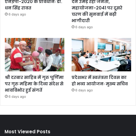
एनईपी-2020 के प्रावधानः डाॅ.
देने उमड़ रही जनता,
धन सिंह रावत
महायोजना-2041 पर दूसरे
चरण की सुनवाई में बढ़ी
6 days ago
भागीदारी
6 days ago
श्री दरबार साहिब में गुरु पूर्णिमा
प्रदेशभर में स्वतंत्रता दिवस का
पर गुरु महिमा के दिव्य संदेश से
हो भव्य आयोजनः मुख्य सचिव
भावविभोर हुई संगतें
6 days ago
6 days ago
Most Viewed Posts