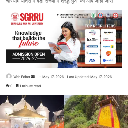
चारधाम यात्रा में बड़ी संख्या में श्रद्धालुओं की आवाजाही जारी
Web Editor
S
May 17, 2026
Last Updated: May 17, 2026
e
0
1 minute read
n
d
a
n
e
m