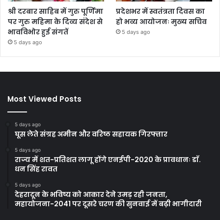
श्री दरबार साहिब में गुरु पूर्णिमा
प्रदेशभर में स्वतंत्रता दिवस का
पर गुरु महिमा के दिव्य संदेश से
हो भव्य आयोजनः मुख्य सचिव
भावविभोर हुई संगतें
5 days ago
5 days ago
Most Viewed Posts
5 days ago
घूस लेते संग्रह अमीन और वरिष्ठ सहायक गिरफ्तार
5 days ago
राज्य में शत-प्रतिशत लागू होंगे एनईपी-2020 के प्रावधानः डाॅ.
धन सिंह रावत
5 days ago
देहरादून के भविष्य को आकार देने उमड़ रही जनता,
महायोजना-2041 पर दूसरे चरण की सुनवाई में बढ़ी भागीदारी