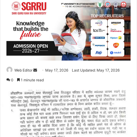
Web Editor
S
May 17, 2026
Last Updated: May 17, 2026
e
0
1 minute read
n
d
a
n
e
m
a
i