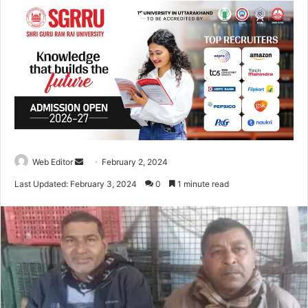
Web Editor
S
February 2, 2024
e
Last Updated: February 3, 2024
0
1 minute read
n
d
a
n
e
m
a