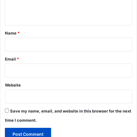
e
n
t
*
Name
*
Email
*
Website
Save my name, email, and website in this browser for the next
time I comment.