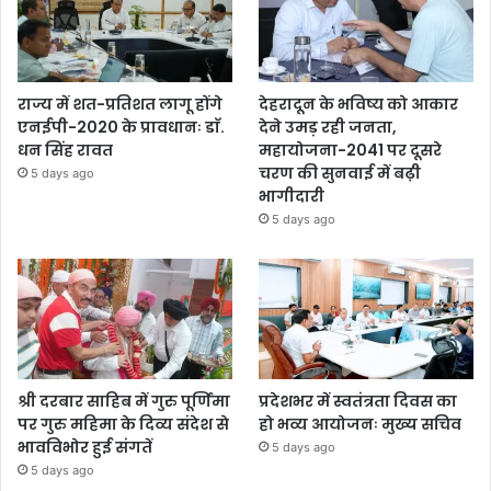
राज्य में शत-प्रतिशत लागू होंगे
देहरादून के भविष्य को आकार
एनईपी-2020 के प्रावधानः डाॅ.
देने उमड़ रही जनता,
धन सिंह रावत
महायोजना-2041 पर दूसरे
चरण की सुनवाई में बढ़ी
5 days ago
भागीदारी
5 days ago
श्री दरबार साहिब में गुरु पूर्णिमा
प्रदेशभर में स्वतंत्रता दिवस का
पर गुरु महिमा के दिव्य संदेश से
हो भव्य आयोजनः मुख्य सचिव
भावविभोर हुई संगतें
5 days ago
5 days ago