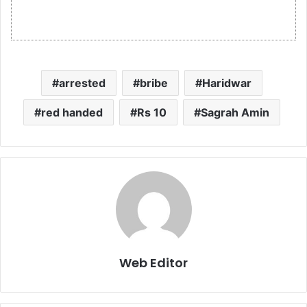
arrested
bribe
Haridwar
red handed
Rs 10
Sagrah Amin
Web Editor