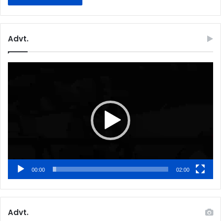
Advt.
Video
Player
00:00
02:00
Advt.