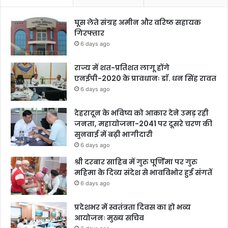
घूस लेते संग्रह अमीन और वरिष्ठ सहायक
गिरफ्तार
6 days ago
राज्य में शत-प्रतिशत लागू होंगे
एनईपी-2020 के प्रावधानः डाॅ. धन सिंह रावत
6 days ago
देहरादून के भविष्य को आकार देने उमड़ रही
जनता, महायोजना-2041 पर दूसरे चरण की
सुनवाई में बढ़ी भागीदारी
6 days ago
श्री दरबार साहिब में गुरु पूर्णिमा पर गुरु
महिमा के दिव्य संदेश से भावविभोर हुई संगतें
6 days ago
प्रदेशभर में स्वतंत्रता दिवस का हो भव्य
आयोजनः मुख्य सचिव