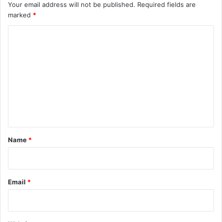
Your email address will not be published.
Required fields are
marked
*
C
o
m
m
e
n
t
*
Name
*
Email
*