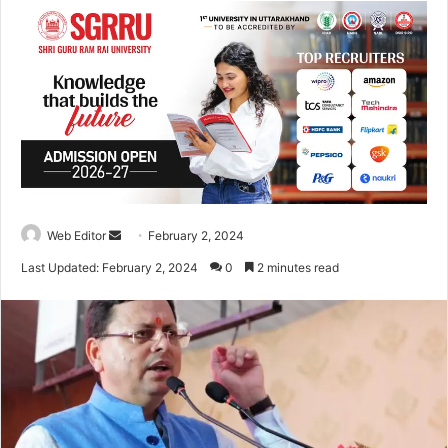
Web Editor
S
February 2, 2024
e
Last Updated: February 2, 2024
0
2 minutes read
n
d
a
n
e
m
a