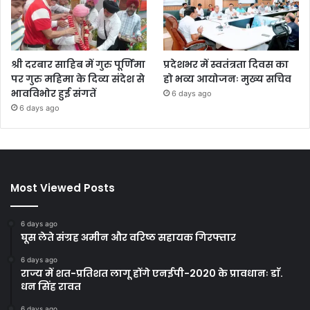
श्री दरबार साहिब में गुरु पूर्णिमा
प्रदेशभर में स्वतंत्रता दिवस का
पर गुरु महिमा के दिव्य संदेश से
हो भव्य आयोजनः मुख्य सचिव
भावविभोर हुई संगतें
6 days ago
6 days ago
Most Viewed Posts
6 days ago
घूस लेते संग्रह अमीन और वरिष्ठ सहायक गिरफ्तार
6 days ago
राज्य में शत-प्रतिशत लागू होंगे एनईपी-2020 के प्रावधानः डाॅ.
धन सिंह रावत
6 days ago