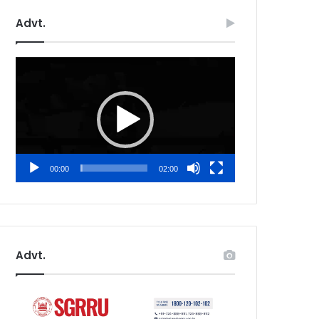
Advt.
Video
Player
00:00
02:00
Advt.