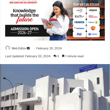
Web Editor
S
February 20, 2024
e
Last Updated: February 20, 2024
0
1 minute read
n
d
a
n
e
m
a
i
l