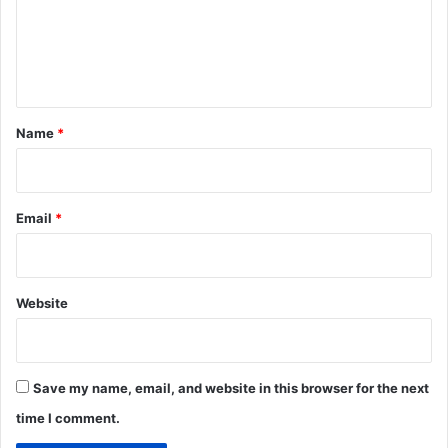
m
e
n
t
*
Name
*
Email
*
Website
Save my name, email, and website in this browser for the next
time I comment.