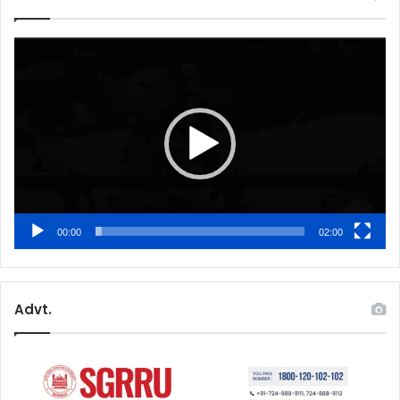
Video
Player
00:00
02:00
Advt.