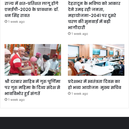
राज्य में शत-प्रतिशत लागू होंगे
देहरादून के भविष्य को आकार
एनईपी-2020 के प्रावधानः डाॅ.
देने उमड़ रही जनता,
धन सिंह रावत
महायोजना-2041 पर दूसरे
चरण की सुनवाई में बढ़ी
1 week ago
भागीदारी
1 week ago
श्री दरबार साहिब में गुरु पूर्णिमा
प्रदेशभर में स्वतंत्रता दिवस का
पर गुरु महिमा के दिव्य संदेश से
हो भव्य आयोजनः मुख्य सचिव
भावविभोर हुई संगतें
1 week ago
1 week ago