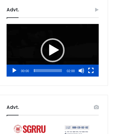
Advt.
Video
Player
00:00
02:00
Advt.