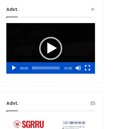
Advt.
Video
Player
00:00
02:00
Advt.